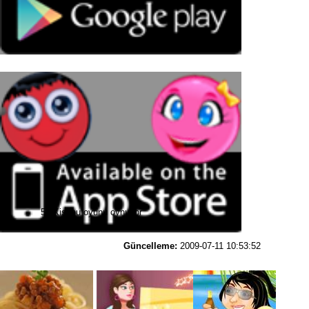
52 Kişi bu oyunu oynuyor
Güncelleme:
2009-07-11 10:53:52