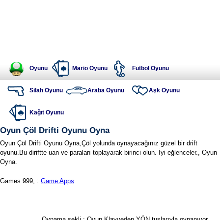
Oyunu
Mario Oyunu
Futbol Oyunu
Silah Oyunu
Araba Oyunu
Aşk Oyunu
Kağıt Oyunu
Oyun Çöl Drifti Oyunu Oyna
Oyun Çöl Drifti Oyunu Oyna,Çöl yolunda oynayacağınız güzel bir drift
oyunu.Bu diriftte uan ve paraları toplayarak birinci olun. İyi eğlenceler., Oyun
Oyna.
Games 999, :
Game Apps
Oynama şekli : Oyun Klavyeden YÖN tuşlarıyla oynanıyor