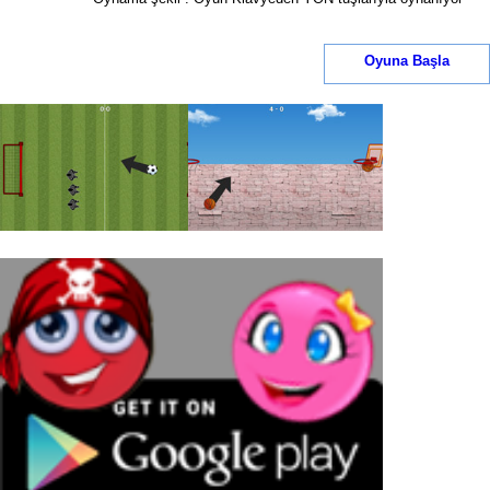
Oyuna Başla