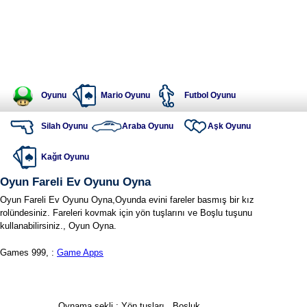
Oyunu
Mario Oyunu
Futbol Oyunu
Silah Oyunu
Araba Oyunu
Aşk Oyunu
Kağıt Oyunu
Oyun Fareli Ev Oyunu Oyna
Oyun Fareli Ev Oyunu Oyna,Oyunda evini fareler basmış bir kız
rolündesiniz. Fareleri kovmak için yön tuşlarını ve Boşlu tuşunu
kullanabilirsiniz., Oyun Oyna.
Games 999, :
Game Apps
Oynama şekli : Yön tuşları , Boşluk