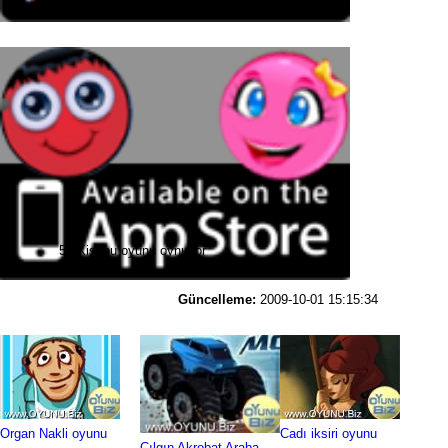
51 Kişi bu oyunu oynuyor
Güncelleme:
2009-10-01 15:15:34
Organ Nakli oyunu
Cadı iksiri oyunu
Çılgın Akrobat Araba