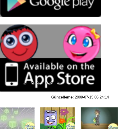
110 Kişi bu oyunu oynuyor
Güncelleme:
2009-07-15 06:24:14