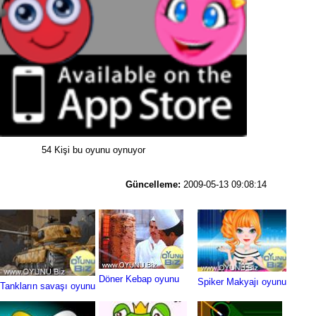
54 Kişi bu oyunu oynuyor
Güncelleme:
2009-05-13 09:08:14
Döner Kebap oyunu
Spiker Makyajı oyunu
Tankların savaşı oyunu