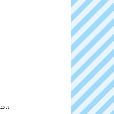
:10:33