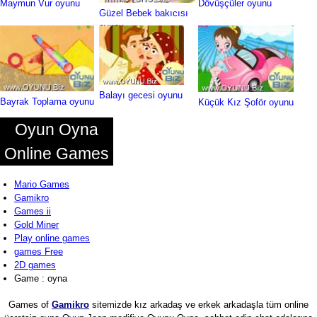
Maymun Vur oyunu
Dövüşçüler oyunu
Güzel Bebek bakıcısı
oyunu
Balayı gecesi oyunu
Bayrak Toplama oyunu
Küçük Kız Şoför oyunu
Oyun Oyna
Online Games
Mario Games
Marioforever oyunu
Komik Mezuniyet oyunu
Winx Club Boyama
Gamikro
oyunu
Games ii
Gold Miner
Play online games
games Free
2D games
Game : oyna
Bal Üretimi oyunu
Games of
Gamikro
sitemizde kız arkadaş ve erkek arkadaşla tüm online