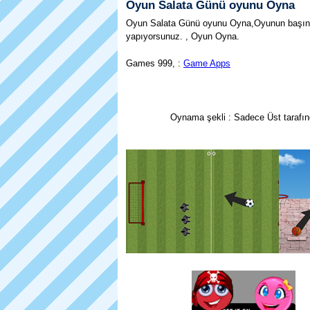
Oyun Salata Günü oyunu Oyna
Oyun Salata Günü oyunu Oyna,Oyunun başında 
yapıyorsunuz. , Oyun Oyna.
Games 999, :
Game Apps
Oynama şekli : Sadece Üst tarafından