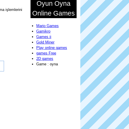
Oyun Oyna
a işlemlerini
Online Games
Mario Games
Gamikro
Games ii
Gold Miner
Play online games
games Free
2D games
Game : oyna