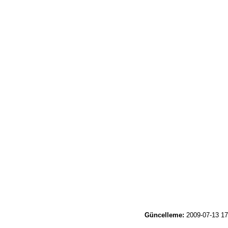
Güncelleme:
2009-07-13 17