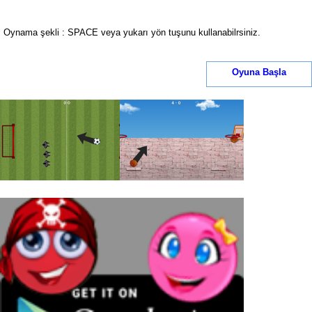
Oynama şekli : SPACE veya yukarı yön tuşunu kullanabilrsiniz.
Oyuna Başla