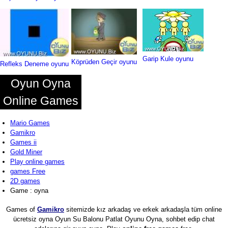
Garip Kule oyunu
Köprüden Geçir oyunu
Refleks Deneme oyunu
Oyun Oyna
Online Games
Mario Games
Suyu Boşaltma oyunu
Yaramaz Dondurmaci
Kasalara zıplama oyunu
Gamikro
oyunu
Games ii
Gold Miner
Play online games
games Free
2D games
Game : oyna
Küçük deniz kızı
giydirme oyunu
Games of
Gamikro
sitemizde kız arkadaş ve erkek arkadaşla tüm online
ücretsiz oyna Oyun Su Balonu Patlat Oyunu Oyna, sohbet edip chat