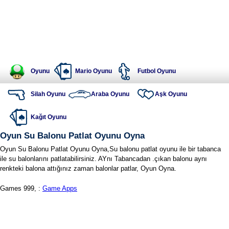
Oyunu
Mario Oyunu
Futbol Oyunu
Silah Oyunu
Araba Oyunu
Aşk Oyunu
Kağıt Oyunu
Oyun Su Balonu Patlat Oyunu Oyna
Oyun Su Balonu Patlat Oyunu Oyna,Su balonu patlat oyunu ile bir tabanca
ile su balonlarını patlatabilirsiniz. AYnı Tabancadan .çıkan balonu aynı
renkteki balona attığınız zaman balonlar patlar, Oyun Oyna.
Games 999, :
Game Apps