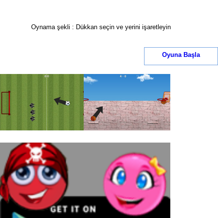
Oynama şekli : Dükkan seçin ve yerini işaretleyin
Oyuna Başla