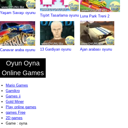
Yaşam Savaşı oyunu
Tişört Tasarlama oyunu
Luna Park Treni 2
oyunu
13 Gardiyan oyunu
Ajan arabası oyunu
Canavar araba oyunu
Oyun Oyna
Online Games
Mario Games
Mafya Şöförü oyunu
Süper Modeller oyunu
Araba Sürücü Kursu
Gamikro
oyunu
Games ii
Gold Miner
Play online games
games Free
2D games
Game : oyna
Küçük Kız Şoför oyunu