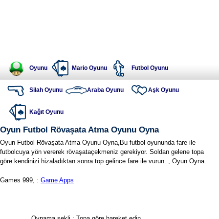
Oyunu
Mario Oyunu
Futbol Oyunu
Silah Oyunu
Araba Oyunu
Aşk Oyunu
Kağıt Oyunu
Oyun Futbol Rövaşata Atma Oyunu Oyna
Oyun Futbol Rövaşata Atma Oyunu Oyna,Bu futbol oyununda fare ile
futbolcuya yön vererek rövaşataçekmeniz gerekiyor. Soldan gelene topa
göre kendinizi hizaladıktan sonra top gelince fare ile vurun. , Oyun Oyna.
Games 999, :
Game Apps
Oynama şekli : Topa göre hareket edin