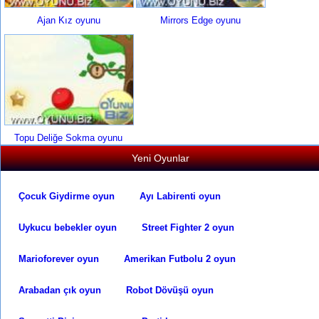
Ajan Kız oyunu
Mirrors Edge oyunu
Topu Deliğe Sokma oyunu
Yeni Oyunlar
Çocuk Giydirme oyun
Ayı Labirenti oyun
Uykucu bebekler oyun
Street Fighter 2 oyun
Marioforever oyun
Amerikan Futbolu 2 oyun
Arabadan çık oyun
Robot Dövüşü oyun