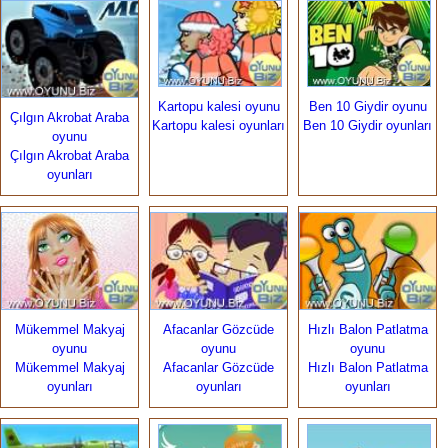
Kartopu kalesi oyunu
Ben 10 Giydir oyunu
Çılgın Akrobat Araba
Kartopu kalesi oyunları
Ben 10 Giydir oyunları
oyunu
Çılgın Akrobat Araba
oyunları
Mükemmel Makyaj
Afacanlar Gözcüde
Hızlı Balon Patlatma
oyunu
oyunu
oyunu
Mükemmel Makyaj
Afacanlar Gözcüde
Hızlı Balon Patlatma
oyunları
oyunları
oyunları