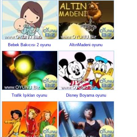
Bebek Bakıcısı 2 oyunu
AltınMadeni oyunu
Trafik Işıkları oyunu
Disney Boyama oyunu