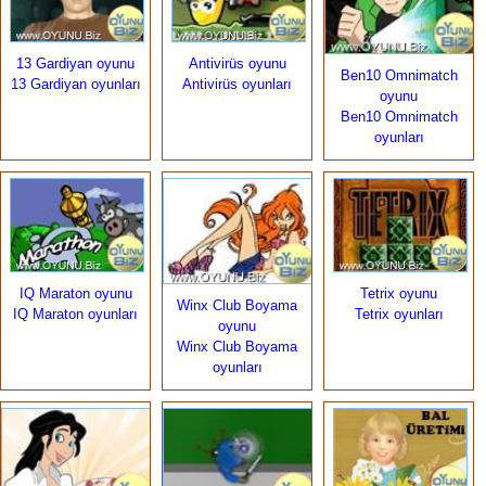
13 Gardiyan oyunu
Antivirüs oyunu
Ben10 Omnimatch
13 Gardiyan oyunları
Antivirüs oyunları
oyunu
Ben10 Omnimatch
oyunları
IQ Maraton oyunu
Tetrix oyunu
Winx Club Boyama
IQ Maraton oyunları
Tetrix oyunları
oyunu
Winx Club Boyama
oyunları